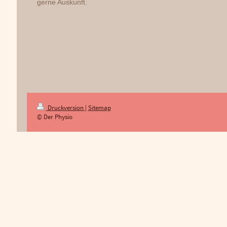
gerne Auskunft.
Druckversion
|
Sitemap
© Der Physio